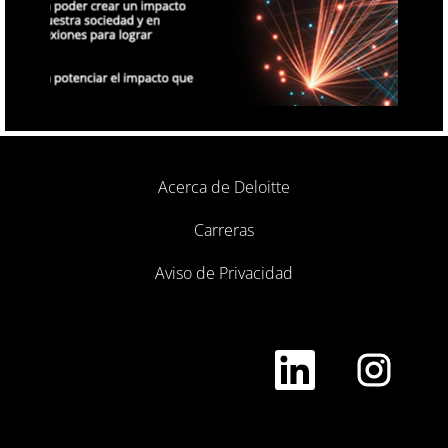
Acerca de Deloitte
Carreras
Aviso de Privacidad
S
S
e
e
a
a
b
b
r
r
e
e