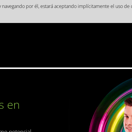
b y navegando por él, estará aceptando implícitamente el uso de 
s en
e
mo potencial,