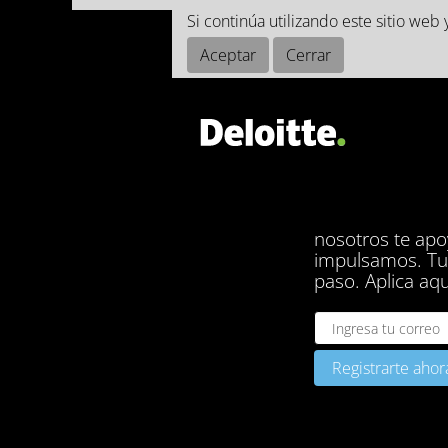
Si continúa utilizando este sitio we
Aceptar
Cerrar
Carrera
Deloitt
Alcanza tu máxi
nosotros te ap
impulsamos. Tu 
paso. Aplica aqu