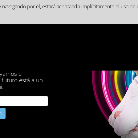
b y navegando por él, estará aceptando implícitamente el uso de 
s en
e
mo potencial,
oyamos e
futuro está a un
í.