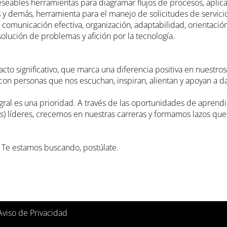
eseables herramientas para diagramar flujos de procesos, aplic
s y demás, herramienta para el manejo de solicitudes de servicio
 comunicación efectiva, organización, adaptabilidad, orientación
olución de problemas y afición por la tecnología.
o significativo, que marca una diferencia positiva en nuestros(a
on personas que nos escuchan, inspiran, alientan y apoyan a da
egral es una prioridad. A través de las oportunidades de aprendiz
s) líderes, crecemos en nuestras carreras y formamos lazos qu
o? Te estamos buscando, postúlate.
Aviso de Privacidad