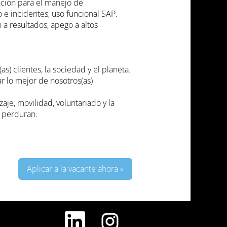
ación para el manejo de
 e incidentes, uso funcional SAP.
 a resultados, apego a altos
s) clientes, la sociedad y el planeta.
r lo mejor de nosotros(as)
aje, movilidad, voluntariado y la
e perduran.
Aplicar a la vacante ahora »
S
S
e
e