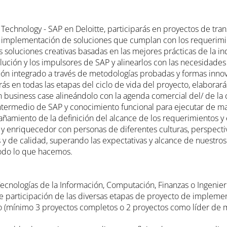
 Technology - SAP en Deloitte, participarás en proyectos de tr
e implementación de soluciones que cumplan con los requerimie
soluciones creativas basadas en las mejores prácticas de la in
ución y los impulsores de SAP y alinearlos con las necesidades 
ción integrado a través de metodologías probadas y formas inno
parás en todas las etapas del ciclo de vida del proyecto, elabor
n business case alineándolo con la agenda comercial del/ de la cl
ntermedio de SAP y conocimiento funcional para ejecutar de ma
añamiento de la definición del alcance de los requerimientos y e
y enriquecedor con personas de diferentes culturas, perspecti
s y de calidad, superando las expectativas y alcance de nuestros
todo lo que hacemos.
 Tecnologías de la Información, Computación, Finanzas o Ingenier
e participación de las diversas etapas de proyecto de impleme
o (mínimo 3 proyectos completos o 2 proyectos como líder de 