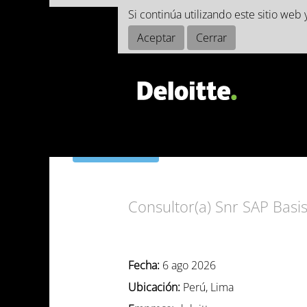
Si continúa utilizando este sitio we
BÚSQUEDA POR PALABRA CLAVE
Aceptar
Cerrar
Seleccione la frecuencia (en días) para recibir un
Crear alerta
Consultor(a) Snr SAP Basis
Fecha:
6 ago 2026
Ubicación:
Perú, Lima