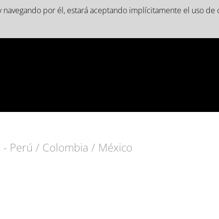
b y navegando por él, estará aceptando implícitamente el uso de 
UBICACIÓN
a alerta:
 - Perú / Colombia / México