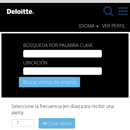
IDIOMA
VER PERFIL
BÚSQUEDA POR PALABRA CLAVE
UBICACIÓN
Seleccione la frecuencia (en días) para recibir una
alerta:
Crear alerta