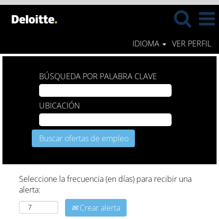
IDIOMA
VER PERFIL
BÚSQUEDA POR PALABRA CLAVE
UBICACIÓN
Seleccione la frecuencia (en días) para recibir una
alerta:
Crear alerta