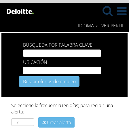
IDIOMA
VER PERFIL
BÚSQUEDA POR PALABRA CLAVE
UBICACIÓN
Seleccione la frecuencia (en días) para recibir una
alerta:
Crear alerta