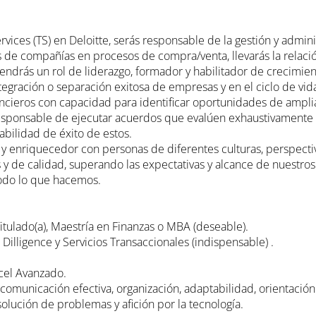
ices (TS) en Deloitte, serás responsable de la gestión y admin
ros de compañías en procesos de compra/venta, llevarás la relaci
Tendrás un rol de liderazgo, formador y habilitador de crecimien
egración o separación exitosa de empresas y en el ciclo de vida
eros con capacidad para identificar oportunidades de ampliar 
responsable de ejecutar acuerdos que evalúen exhaustivamente e
abilidad de éxito de estos.
y enriquecedor con personas de diferentes culturas, perspecti
s y de calidad, superando las expectativas y alcance de nuestros
todo lo que hacemos.
 Titulado(a), Maestría en Finanzas o MBA (deseable).
Dilligence y Servicios Transaccionales (indispensable) .
cel Avanzado.
comunicación efectiva, organización, adaptabilidad, orientación 
olución de problemas y afición por la tecnología.