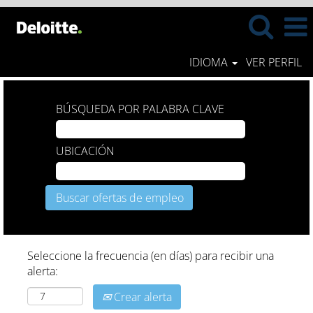
IDIOMA
VER PERFIL
BÚSQUEDA POR PALABRA CLAVE
UBICACIÓN
Seleccione la frecuencia (en días) para recibir una
alerta:
Crear alerta