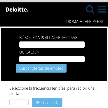
IDIOMA
VER PERFIL
BÚSQUEDA POR PALABRA CLAVE
UBICACIÓN
Seleccione la frecuencia (en días) para recibir una
alerta:
Crear alerta