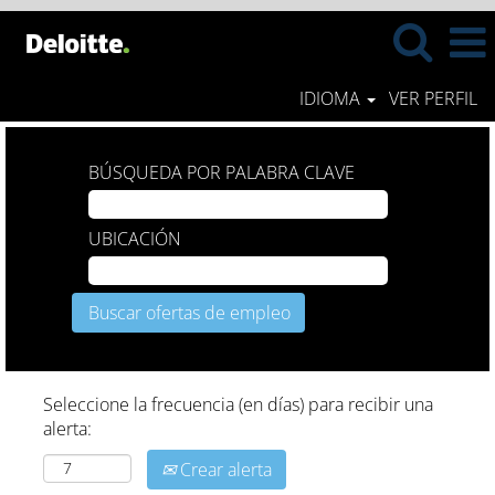
IDIOMA
VER PERFIL
BÚSQUEDA POR PALABRA CLAVE
UBICACIÓN
Seleccione la frecuencia (en días) para recibir una
alerta:
Crear alerta